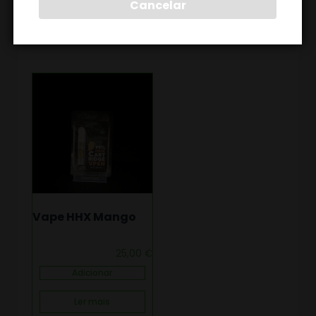
Cancelar
Ler mais
Ler mais
Vape HHX Mango
25,00
€
Adicionar
Ler mais