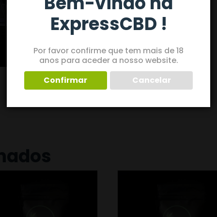
Bem-vindo na
Wi-Fi numa casa cheia.
ExpressCBD !
Por favor confirme que tem mais de 18
anos para aceder a nosso website.
Confirmar
Cancelar
onados