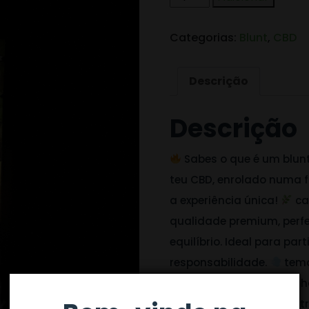
Categorias:
Blunt
,
CBD
Descrição
Descrição
Sabes o que é um blunt
teu CBD, enrolado numa f
a experiência única!
ca
qualidade premium, perf
equilíbrio. Ideal para par
responsabilidade.
temo
desde frutado a herbal, 
Escolhe o teu e deixa o s