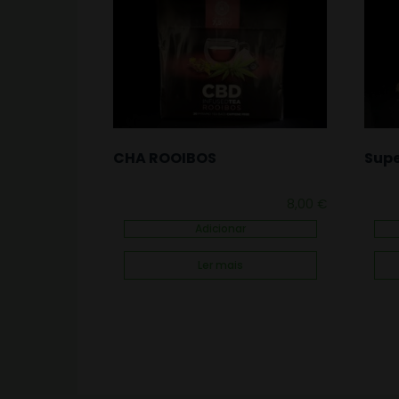
CHA ROOIBOS
Supe
8,00
€
Adicionar
Ler mais