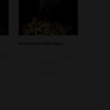
Silver Haze CBD 10grs
2,50
€
10,00
€
Adicionar
Ler mais