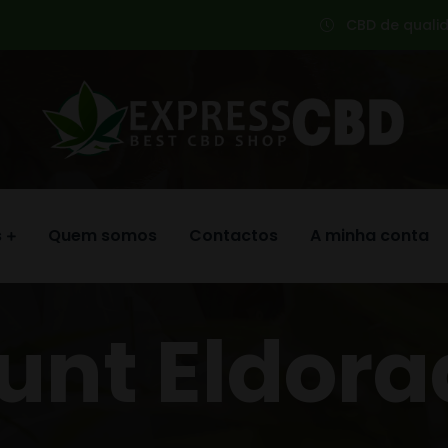
CBD de qualid
s
Quem somos
Contactos
A minha conta
unt Eldor