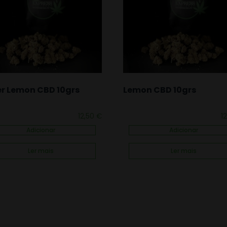
r Lemon CBD 10grs
Lemon CBD 10grs
12,50
€
1
Adicionar
Adicionar
Ler mais
Ler mais