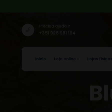
Precisa ajuda ?
+351 926 981 184
Inicio
Loja online
Lojas fisica
Bl